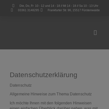
Die, Do, Fr 10 - 12 und 14 - 18 // Mi 14 - 18 // Sa 10 - 13 Uhr
03361 3148295
Frankfurter Str. 96, 15517 Fürstenwalde
warum BARF?
der Laden
Datenschutzerklärung
Datenschutz
Allgemeine Hinweise zum Thema Datenschutz
Ich möchte Ihnen mit den folgenden Hinweisen
einen einfachen Überblick darüber geben, was mit